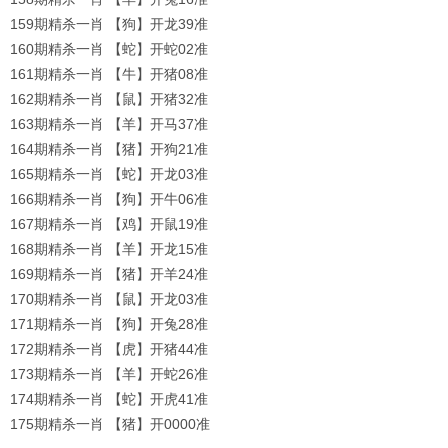
159期精杀一肖 【狗】开龙39准
160期精杀一肖 【蛇】开蛇02准
161期精杀一肖 【牛】开猪08准
162期精杀一肖 【鼠】开猪32准
163期精杀一肖 【羊】开马37准
164期精杀一肖 【猪】开狗21准
165期精杀一肖 【蛇】开龙03准
166期精杀一肖 【狗】开牛06准
167期精杀一肖 【鸡】开鼠19准
168期精杀一肖 【羊】开龙15准
169期精杀一肖 【猪】开羊24准
170期精杀一肖 【鼠】开龙03准
171期精杀一肖 【狗】开兔28准
172期精杀一肖 【虎】开猪44准
173期精杀一肖 【羊】开蛇26准
174期精杀一肖 【蛇】开虎41准
175期精杀一肖 【猪】开0000准