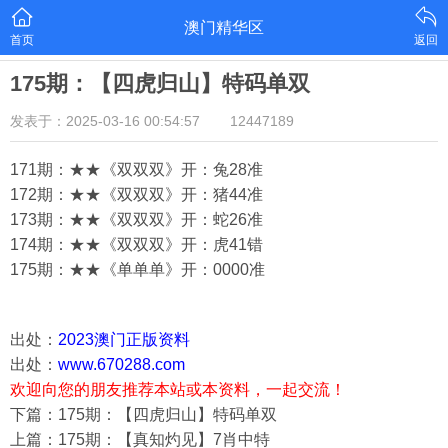
澳门精华区
首页
返回
175期：【四虎归山】特码单双
发表于：2025-03-16 00:54:57
12447189
171期：★★《双双双》开：兔28
准
172期：★★《双双双》开：猪44
准
173期：★★《双双双》开：蛇26
准
174期：★★《双双双》开：虎41错
175期：★★《单单单》开：000
0准
出处：
2023澳门正版资料
出处：
www.670288.com
欢迎向您的朋友推荐本站或本资料，一起交流！
下篇：175期：【四虎归山】特码单双
上篇：175期：【真知灼见】7肖中特