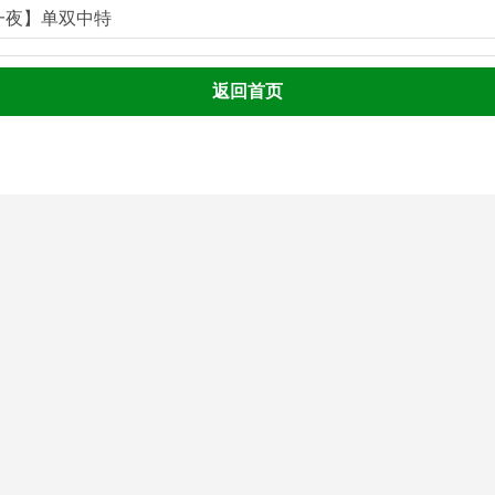
一夜】单双中特
返回首页