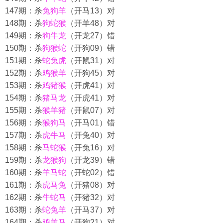
147期：杀
兔狗羊
（开马13）对
148期：杀
狗蛇猴
（开羊48）对
149期：杀
狗牛龙
（开龙27）错
150期：杀
狗猴蛇
（开狗09）错
151期：杀
蛇兔虎
（开鼠31）对
152期：杀
鸡猴羊
（开狗45）对
153期：杀
鸡猪猴
（开虎41）对
154期：杀
猪马龙
（开虎41）对
155期：杀
猴羊猪
（开鼠07）对
156期：杀
猴狗马
（开马01）错
157期：杀
虎牛马
（开兔40）对
158期：杀
马蛇猴
（开兔16）对
159期：杀
龙猴狗
（开龙39）错
160期：杀
羊马蛇
（开蛇02）错
161期：杀
虎马兔
（开猪08）对
162期：杀
牛蛇马
（开猪32）对
163期：杀
蛇兔羊
（开马37）对
164期：杀
鸡羊马
（开狗21）对