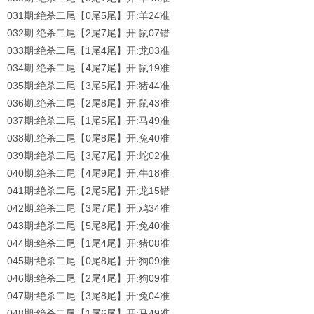
031期:绝杀二尾【0尾5
尾】开:羊24准
032期:绝杀二尾【2尾7
尾】开:鼠07错
033期:绝杀二尾【1尾4
尾】开:龙03准
034期:绝杀二尾【4尾7
尾】开:鼠19准
035期:绝杀二尾【3尾5
尾】开:猪44准
036期:绝杀二尾【2尾8
尾】开:鼠43准
037期:绝杀二尾【1尾5
尾】开:马49准
038期:绝杀二尾【0尾8
尾】开:兔40准
039期:绝杀二尾【3尾7
尾】开:蛇02准
040期:绝杀二尾【4尾9
尾】开:牛18准
041期:绝杀二尾【2尾5
尾】开:龙15错
042期:绝杀二尾【3尾7
尾】开:鸡34准
043期:绝杀二尾【5尾8
尾】开:兔40准
044期:绝杀二尾【1尾4
尾】开:猪08准
045期:绝杀二尾【0尾8
尾】开:狗09准
046期:绝杀二尾【2尾4
尾】开:狗09准
047期:绝杀二尾【3尾8
尾】开:兔04准
048期:绝杀二尾【1尾6
尾】开:马49准