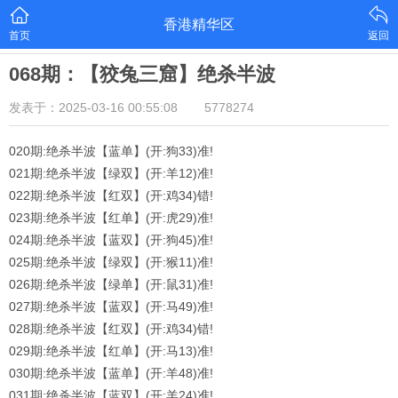
香港精华区
首页
返回
068期：【狡兔三窟】绝杀半波
发表于：2025-03-16 00:55:08
5778274
020期:绝杀半波【蓝单
】(开:狗33)准!
021期:绝杀半波【
绿双
】(开:羊12)准!
022期:绝杀半波【红双
】(开:鸡34)错!
023期:绝杀半波【红单
】(开:虎29)准!
024期:绝杀半波【蓝双
】(开:狗45)准!
025期:绝杀半波【绿双
】(开:猴11)准!
026期:绝杀半波【绿单
】(开:鼠31)准!
027期:绝杀半波【蓝双
】(开:马49)准!
028期:绝杀半波【红双
】(开:鸡34)错!
029期:绝杀半波【红单
】(开:马13)准!
030期:绝杀半波【蓝单
】(开:羊48)准!
031期:绝杀半波【蓝双
】(开:羊24)准!