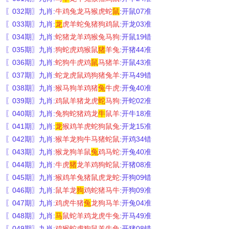
〖032期〗九肖:
牛鸡兔龙马猴虎蛇
鼠
:开鼠07准
〖033期〗九肖:
龙
虎羊蛇兔猪狗鸡鼠
:开龙03准
〖034期〗九肖:
蛇猪龙羊鸡猴兔马狗
:开鼠19错
〖035期〗九肖:
狗蛇虎鸡猴鼠
猪
羊兔
:开猪44准
〖036期〗九肖:
蛇狗牛虎鸡
鼠
马猪羊
:开鼠43准
〖037期〗九肖:
蛇龙虎鼠鸡狗猪兔羊
:开马49错
〖038期〗九肖:
猴马狗羊鸡猪
兔
牛虎
:开兔40准
〖039期〗九肖:
鸡鼠羊猪龙虎
蛇
马狗
:开蛇02准
〖040期〗九肖:
兔狗蛇猪鸡龙
牛
鼠羊
:开牛18准
〖041期〗九肖:
龙
猴鸡羊虎蛇狗鼠兔
:开龙15准
〖042期〗九肖:
猴羊龙狗牛马猪蛇鼠
:开鸡34错
〖043期〗九肖:
猴龙狗羊鼠
兔
鸡马蛇
:开兔40准
〖044期〗九肖:
牛虎
猪
龙羊鸡狗蛇鼠
:开猪08准
〖045期〗九肖:
猴鸡羊兔猪鼠虎龙蛇
:开狗09错
〖046期〗九肖:
鼠羊龙
狗
鸡蛇猪马牛
:开狗09准
〖047期〗九肖:
鸡虎牛猪
兔
龙狗马羊
:开兔04准
〖048期〗九肖:
马
鼠蛇羊鸡龙虎牛兔
:开马49准
〖049期〗九肖:
鸡猴蛇虎狗鼠羊牛兔
:开猪08错