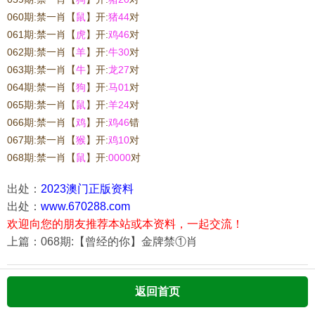
060期:禁一肖
【
鼠
】开:
猪44
对
061期:禁一肖
【
虎
】开:
鸡46
对
062期:禁一肖
【
羊
】开:
牛30
对
063期:禁一肖
【
牛
】开:
龙27
对
064期:禁一肖
【
狗
】开:
马01
对
065期:禁一肖
【
鼠
】开:
羊24
对
066期:禁一肖
【
鸡
】开:
鸡46
错
067期:禁一肖
【
猴
】开:
鸡10
对
068期:禁一肖
【
鼠
】开:
0000
对
出处：
2023澳门正版资料
出处：
www.670288.com
欢迎向您的朋友推荐本站或本资料，一起交流！
上篇：068期:【曾经的你】金牌禁①肖
返回首页