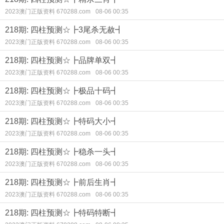
2023澳门正版资料 670288.com
08-06 00:35
218期: 四柱预测☆┣3尾杀无赦┫
2023澳门正版资料 670288.com
08-06 00:35
218期: 四柱预测☆┣品牌单双┫
2023澳门正版资料 670288.com
08-06 00:35
218期: 四柱预测☆┣极品十码┫
2023澳门正版资料 670288.com
08-06 00:35
218期: 四柱预测☆┣特码大小┫
2023澳门正版资料 670288.com
08-06 00:35
218期: 四柱预测☆┣稳杀一头┫
2023澳门正版资料 670288.com
08-06 00:35
218期: 四柱预测☆┣前后生肖┫
2023澳门正版资料 670288.com
08-06 00:35
218期: 四柱预测☆┣特码特断┫